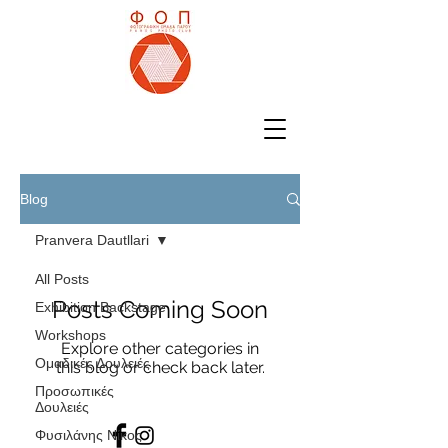
Blog
Pranvera Dautllari
All Posts
Posts Coming Soon
Exhibition Backstage
Workshops
Explore other categories in
Ομαδικές Δουλειές
this blog or check back later.
Προσωπικές
Δουλειές
Φυσιλάνης Νίκος