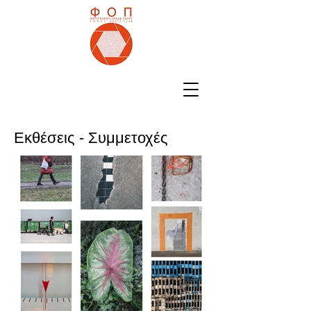
Εκθέσεις - Συμμετοχές