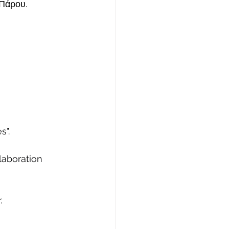
Πάρου.
s".
laboration 
.