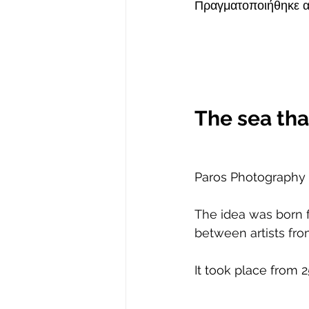
Πραγματοποιήθηκε 
α
The sea tha
Paros Photography Cl
The idea was born f
between artists fr
It took place from 2